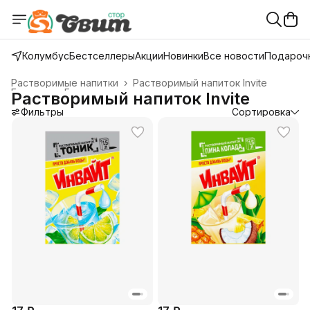
Колумбус
Бестселлеры
Акции
Новинки
Все новости
Подарочн
Растворимые напитки
›
Растворимый напиток Invite
Главная
›
Газированные напитки
›
Растворимый напиток Invite
Фильтры
Сортировка