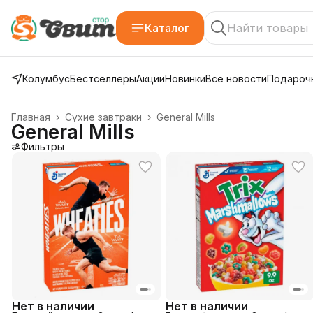
Каталог
Колумбус
Бестселлеры
Акции
Новинки
Все новости
Подарочн
Главная
›
Сухие завтраки
›
General Mills
General Mills
Фильтры
Нет в наличии
Нет в наличии