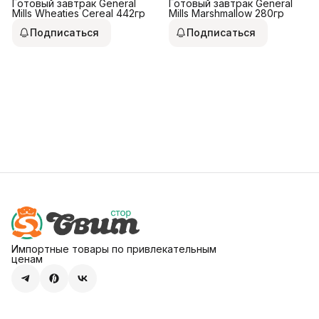
Готовый завтрак General
Готовый завтрак General
Mills Wheaties Cereal 442гр
Mills Marshmallow 280гр
Подписаться
Подписаться
Импортные товары по привлекательным
ценам