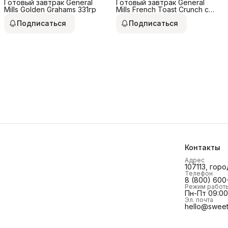
Готовый завтрак General
Готовый завтрак General
Mills Golden Grahams 331гр
Mills French Toast Crunch с
корицей 314гр
Подписаться
Подписаться
Контакты
Адрес
107113, горо
Телефон
8 (800) 600
Режим работ
Пн-Пт 09:00 
Эл. почта
hello@sweet