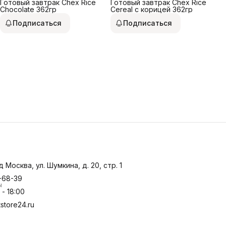
Готовый завтрак Chex Rice
Готовый завтрак Chex Rice
Chocolate 362гр
Cereal с корицей 362гр
Подписаться
Подписаться
д Москва, ул. Шумкина, д. 20, стр. 1
-68-39
ы
- 18:00
store24.ru