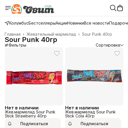
Колумбус
Бестселлеры
Акции
Новинки
Все новости
Подарочн
Главная
›
Жевательный мармелад
›
Sour Punk 40гр
Sour Punk 40гр
Фильтры
Сортировка
Нет в наличии
Нет в наличии
Жев.мармелад Sour Punk
Жев.мармелад Sour Punk
Stick Strawberry 40гр
Stick Cola 40гр
Подписаться
Подписаться