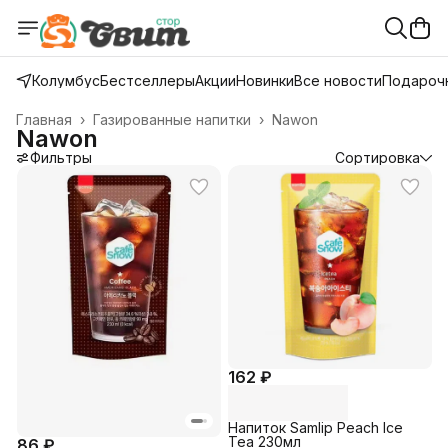
Колумбус
Бестселлеры
Акции
Новинки
Все новости
Подарочн
Главная
›
Газированные напитки
›
Nawon
Nawon
Фильтры
Сортировка
162 ₽
Напиток Samlip Peach Ice
Tea 230мл
86 ₽