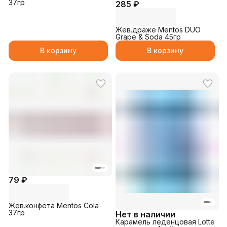
37гр
285 ₽
Жев.драже Mentos DUO
Grape & Soda 45гр
В корзину
В корзину
79 ₽
Жев.конфета Mentos Cola
37гр
Нет в наличии
Карамель леденцовая Lotte