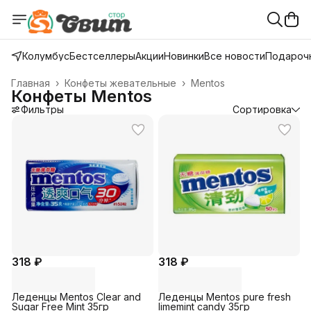
Колумбус
Бестселлеры
Акции
Новинки
Все новости
Подарочн
Главная
›
Конфеты жевательные
›
Mentos
Конфеты Mentos
Фильтры
Сортировка
318 ₽
318 ₽
Леденцы Mentos Clear and
Леденцы Mentos pure fresh
Sugar Free Mint 35гр
limemint candy 35гр