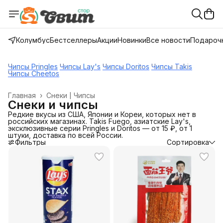
Колумбус
Бестселлеры
Акции
Новинки
Все новости
Подарочн
Чипсы Pringles
Чипсы Lay's
Чипсы Doritos
Чипсы Takis
Чипсы Cheetos
Главная
›
Снеки | Чипсы
Снеки и чипсы
Редкие вкусы из США, Японии и Кореи, которых нет в
российских магазинах. Takis Fuego, азиатские Lay's,
эксклюзивные серии Pringles и Doritos — от 15 ₽, от 1
штуки, доставка по всей России.
Фильтры
Сортировка