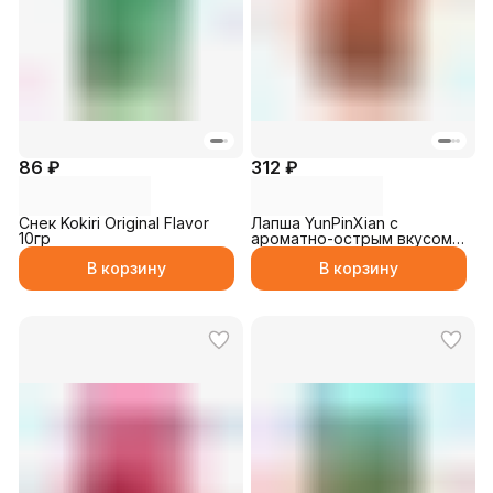
86 ₽
312 ₽
Снек Kokiri Original Flavor
Лапша YunPinXian с
10гр
ароматно-острым вкусом
125гр
В корзину
В корзину