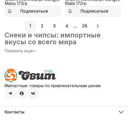
Maisu 172гр
Maila 172гр
Подписаться
Подписаться
…
1
2
3
4
26
Снеки и чипсы: импортные
вкусы со всего мира
Показать ещё
Откройте для себя мир необычных снеков и чипсов из
США, Азии и Европы — многие из этихлакомств почти не
встречаются на полках обычных российских магазинов!
В нашей коллекции собраны культовые бренды и редкие
находки для настоящих гурманов:
Takis
— мексиканские скрученные чипсы с огненным
Импортные товары по привлекательным ценам
вкусом Fuego и другими острымисочетаниями:
идеальный выбор для любителей адреналина во
вкусе;
Pringles
— легендарные чипсы в узнаваемых банках:
от классики до эксклюзивных серий,которые сложно
найти в России;
Контакты
азиатские Lay’s
— необычные вкусы, популярные в
Адрес
Японии и Корее: зелёный чай, васаби,морепродукты и
107113, город Москва, ул. Шумкина, д. 20, стр. 1
многое другое;
Телефон