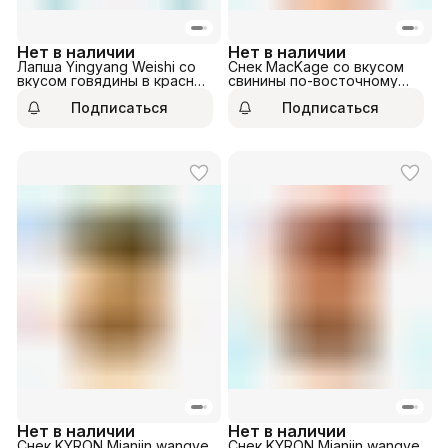
Нет в наличии
Нет в наличии
Лапша Yingyang Weishi со
Снек MacKage со вкусом
вкусом говядины в красном
свинины по-восточному
соусе 124,5гр
20гр
Подписаться
Подписаться
Нет в наличии
Нет в наличии
Снек KYRON Mianjin wangye
Снек KYRON Mianjin wangye