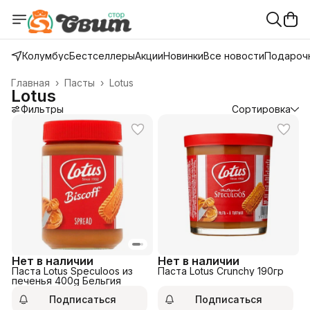
Колумбус
Бестселлеры
Акции
Новинки
Все новости
Подарочн
Главная
›
Пасты
›
Lotus
Lotus
Фильтры
Сортировка
Нет в наличии
Нет в наличии
Паста Lotus Speculoos из
Паста Lotus Crunchy 190гр
печенья 400g Бельгия
Подписаться
Подписаться