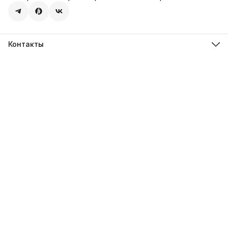
Контакты
Адрес
107113, город Москва, ул. Шумкина, д. 20, стр. 1
Телефон
8 (800) 600-68-39
Режим работы
Пн-Пт 09:00 - 18:00
Эл. почта
hello@sweetstore24.ru