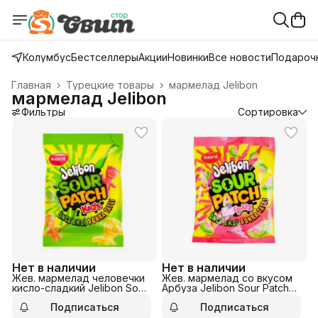
Колумбус
Бестселлеры
Акции
Новинки
Все новости
Подарочн
Главная
›
Турецкие товары
›
мармелад Jelibon
мармелад Jelibon
Фильтры
Сортировка
Нет в наличии
Нет в наличии
Жев. мармелад человечки
Жев. мармелад со вкусом
кисло-сладкий Jelibon Sour
Арбуза Jelibon Sour Patch
Patch Kids 80гр.
Karpuz 80гр.
Подписаться
Подписаться