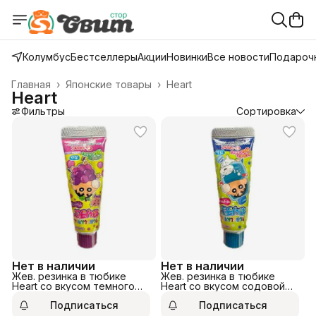
Колумбус
Бестселлеры
Акции
Новинки
Все новости
Подарочн
Главная
›
Японские товары
›
Heart
Heart
Фильтры
Сортировка
Нет в наличии
Нет в наличии
Жев. резинка в тюбике
Жев. резинка в тюбике
Heart со вкусом темного
Heart со вкусом содовой
винограда 30гр
30гр
Подписаться
Подписаться