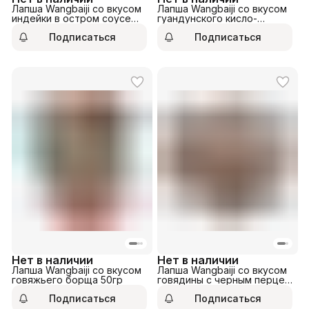
Лапша Wangbaiji со вкусом
Лапша Wangbaiji со вкусом
индейки в остром соусе
гуандунского кисло-
162гр
острого золотистого
Подписаться
Подписаться
бульона 91гр
Нет в наличии
Нет в наличии
Лапша Wangbaiji со вкусом
Лапша Wangbaiji со вкусом
говяжьего борща 50гр
говядины с черным перцем
255гр
Подписаться
Подписаться