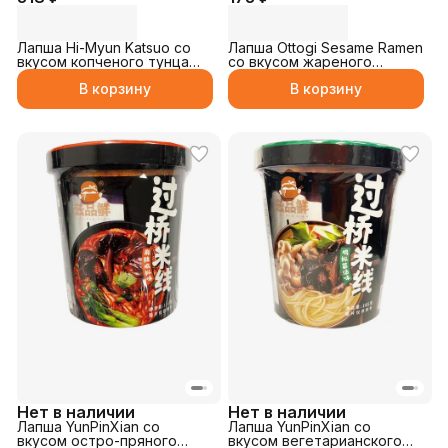
Лапша Hi-Myun Katsuo со
Лапша Ottogi Sesame Ramen
вкусом копченого тунца
со вкусом жареного
230гр
кунжута 65гр
В корзину
В корзину
Нет в наличии
Нет в наличии
Лапша YunPinXian со
Лапша YunPinXian со
вкусом остро-пряного
вкусом вегетарианского