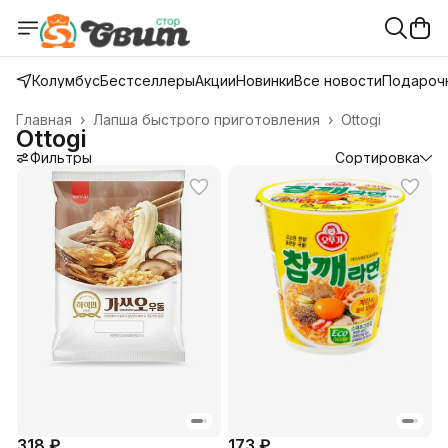
Колумбус
Бестселлеры
Акции
Новинки
Все новости
Подарочн
Главная
›
Лапша быстрого приготовления
›
Ottogi
Ottogi
Фильтры
Сортировка
318 ₽
173 ₽