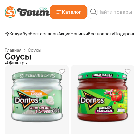
Каталог
Колумбус
Бестселлеры
Акции
Новинки
Все новости
Подарочн
Главная
›
Соусы
Соусы
Фильтры