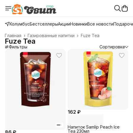
Колумбус
Бестселлеры
Акции
Новинки
Все новости
Подарочн
Главная
›
Газированные напитки
›
Fuze Tea
Fuze Tea
Фильтры
Сортировка
162 ₽
Напиток Samlip Peach Ice
Tea 230мл
86 ₽