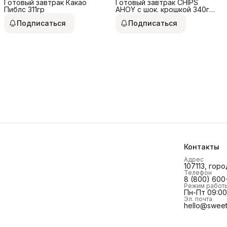
Готовый завтрак Какао
Готовый завтрак CHIPS
Пиблс 311гр
AHOY с шок. крошкой 340гр
США
Подписаться
Подписаться
Контакты
Адрес
107113, горо
Телефон
8 (800) 600
Режим работ
Пн-Пт 09:00 
Эл. почта
hello@sweet