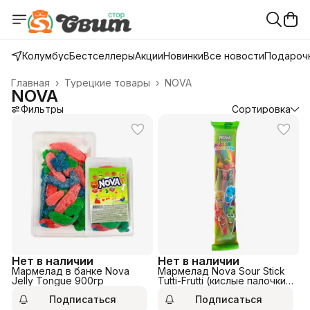
Колумбус
Бестселлеры
Акции
Новинки
Все новости
Подарочн
Главная
›
Турецкие товары
›
NOVA
NOVA
Фильтры
Сортировка
Нет в наличии
Нет в наличии
Мармелад в банке Nova
Мармелад Nova Sour Stick
Jelly Tongue 900гр
Tutti-Frutti (кислые палочки)
30гр.
Подписаться
Подписаться