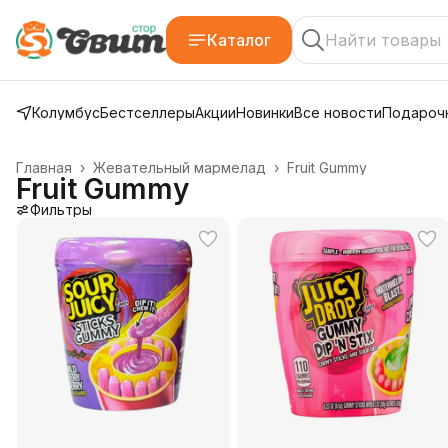
Каталог
Колумбус
Бестселлеры
Акции
Новинки
Все новости
Подарочн
Главная
›
Жевательный мармелад
›
Fruit Gummy
Fruit Gummy
Фильтры