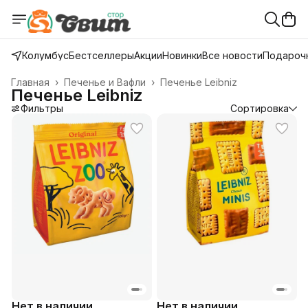
Колумбус
Бестселлеры
Акции
Новинки
Все новости
Подарочн
Главная
›
Печенье и Вафли
›
Печенье Leibniz
Печенье Leibniz
Фильтры
Сортировка
Нет в наличии
Нет в наличии