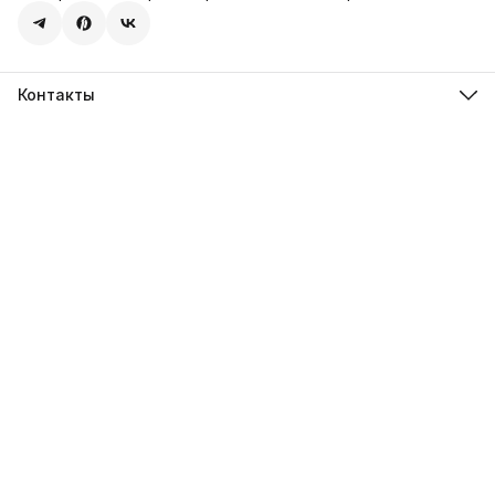
Контакты
Адрес
107113, город Москва, ул. Шумкина, д. 20, стр. 1
Телефон
8 (800) 600-68-39
Режим работы
Пн-Пт 09:00 - 18:00
Эл. почта
hello@sweetstore24.ru