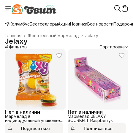
Колумбус
Бестселлеры
Акции
Новинки
Все новости
Подарочн
Главная
›
Жевательный мармелад
›
Jelaxy
Jelaxy
Фильтры
Сортировка
Нет в наличии
Нет в наличии
Мармелад в
Мармелад JELAXY
индивидуальной упаковке
SOURBELT Raspberry-
Jelaxy Hamburger 20гр
Blackberry 15гр.
Подписаться
Подписаться