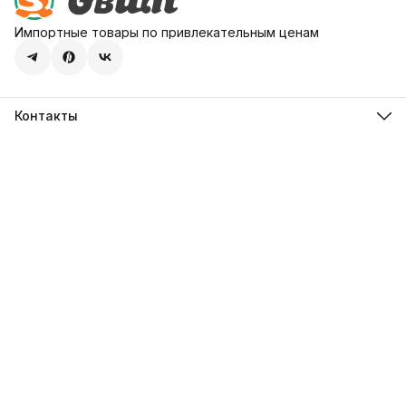
Импортные товары по привлекательным ценам
Контакты
Адрес
107113, город Москва, ул. Шумкина, д. 20, стр. 1
Телефон
8 (800) 600-68-39
Режим работы
Пн-Пт 09:00 - 18:00
Эл. почта
hello@sweetstore24.ru