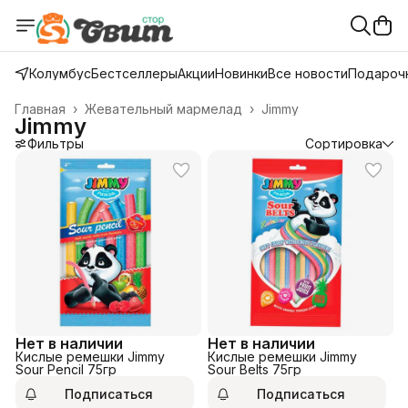
Колумбус
Бестселлеры
Акции
Новинки
Все новости
Подарочн
Главная
›
Жевательный мармелад
›
Jimmy
Jimmy
Фильтры
Сортировка
Нет в наличии
Нет в наличии
Кислые ремешки Jimmy
Кислые ремешки Jimmy
Sour Pencil 75гр
Sour Belts 75гр
Подписаться
Подписаться