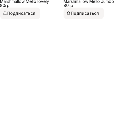
Marshmallow Mello lovely
Marshmallow Mello Jumbo
80гр
80гр
Подписаться
Подписаться