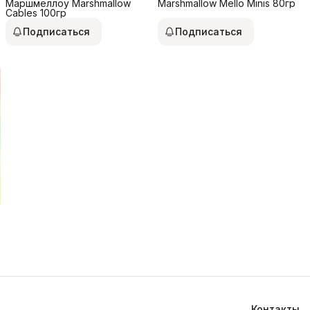
Маршмеллоу Marshmallow
Marshmallow Mello Minis 80гр
Cables 100гр
Подписаться
Подписаться
Контакты