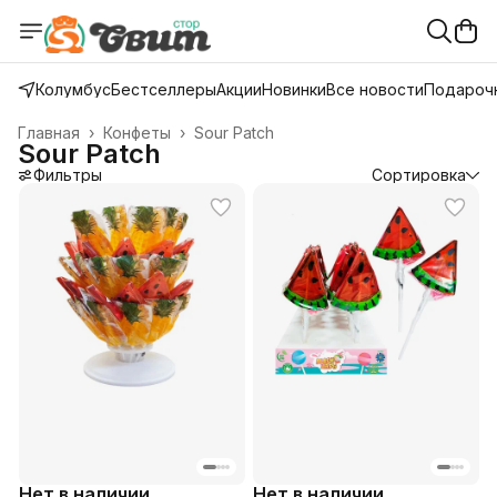
Колумбус
Бестселлеры
Акции
Новинки
Все новости
Подарочн
Главная
›
Конфеты
›
Sour Patch
Sour Patch
Фильтры
Сортировка
Нет в наличии
Нет в наличии