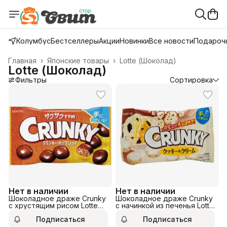
Колумбус
Бестселлеры
Акции
Новинки
Все новости
Подарочн
Главная
›
Японские товары
›
Lotte (Шоколад)
Lotte (Шоколад)
Фильтры
Сортировка
Нет в наличии
Нет в наличии
Шоколадное драже Crunky
Шоколадное драже Crunky
с начинкой из печенья Lotte
с хрустящим рисом Lotte
37гр
44гр.
Подписаться
Подписаться