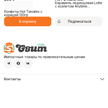
Карамель леденцовая Lotte
с ксилитом Anytime
Bluemarine 60гр
Конфеты Hot Tamales с
корицей 120гр
В корзину
Подписаться
Импортные товары по привлекательным ценам
Контакты
Адрес
107113, город Москва, ул. Шумкина, д. 20, стр. 1
Телефон
8 (800) 600-68-39
Режим работы
Пн-Пт 09:00 - 18:00
Эл. почта
hello@sweetstore24.ru