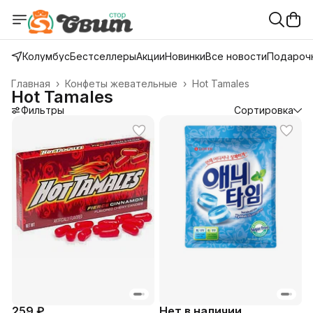
Колумбус
Бестселлеры
Акции
Новинки
Все новости
Подарочн
Главная
›
Конфеты жевательные
›
Hot Tamales
Hot Tamales
Фильтры
Сортировка
259 ₽
Нет в наличии