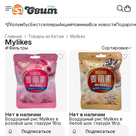
Колумбус
Бестселлеры
Акции
Новинки
Все новости
Подарочн
Главная
›
Товары из Китая
›
Mylikes
Mylikes
Фильтры
Сортировка
Нет в наличии
Нет в наличии
Воздушный рис Mylikes в
Воздушный рис Mylikes в
розовой шок. глазури 18гр.
белой шок. глазури 18гр.
Подписаться
Подписаться