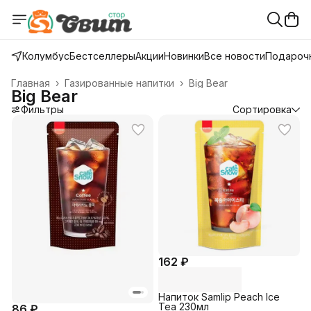
Колумбус
Бестселлеры
Акции
Новинки
Все новости
Подарочн
Главная
›
Газированные напитки
›
Big Bear
Big Bear
Фильтры
Сортировка
162 ₽
Напиток Samlip Peach Ice
Tea 230мл
86 ₽