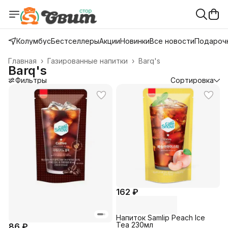
Колумбус
Бестселлеры
Акции
Новинки
Все новости
Подарочн
Главная
›
Газированные напитки
›
Barq's
Barq's
Фильтры
Сортировка
162 ₽
Напиток Samlip Peach Ice
Tea 230мл
86 ₽