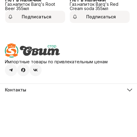
Газ.напиток Barq's Root
Газ.напиток Barq's Red
Beer 355мл
Cream soda 355мл
Подписаться
Подписаться
Импортные товары по привлекательным ценам
Контакты
Адрес
107113, город Москва, ул. Шумкина, д. 20, стр. 1
Телефон
8 (800) 600-68-39
Режим работы
Пн-Пт 09:00 - 18:00
Эл. почта
hello@sweetstore24.ru