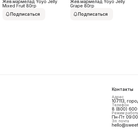
Жев.мармелад Yoyo Jelly
Жев.мармелад Yoyo Jelly
Mixed Fruit 80гр
Grape 80гр
Подписаться
Подписаться
Контакты
Адрес
107113, горо
Телефон
8 (800) 600
Режим работ
Пн-Пт 09:00 
Эл. почта
hello@sweet