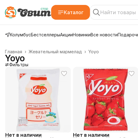
Каталог
Колумбус
Бестселлеры
Акции
Новинки
Все новости
Подарочн
Главная
›
Жевательный мармелад
›
Yoyo
Yoyo
Фильтры
Нет в наличии
Нет в наличии