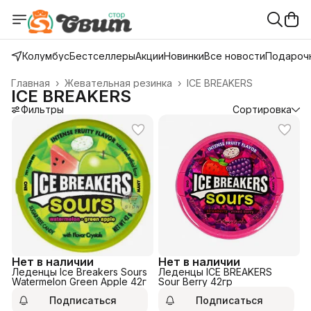
Колумбус
Бестселлеры
Акции
Новинки
Все новости
Подарочн
Главная
›
Жевательная резинка
›
ICE BREAKERS
ICE BREAKERS
Фильтры
Сортировка
Нет в наличии
Нет в наличии
Леденцы Ice Breakers Sours
Леденцы ICE BREAKERS
Watermelon Green Apple 42г
Sour Berry 42гр
Подписаться
Подписаться