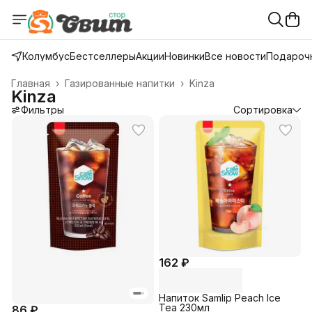
Колумбус
Бестселлеры
Акции
Новинки
Все новости
Подарочн
Главная
›
Газированные напитки
›
Kinza
Kinza
Фильтры
Сортировка
162 ₽
Напиток Samlip Peach Ice
Tea 230мл
86 ₽