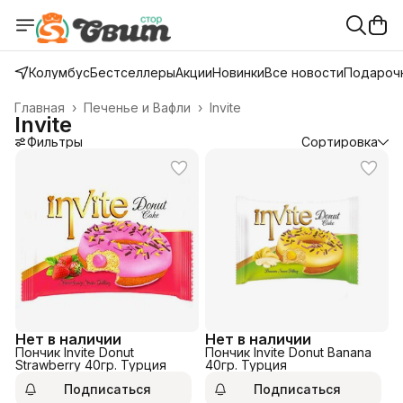
Колумбус
Бестселлеры
Акции
Новинки
Все новости
Подарочн
Главная
›
Печенье и Вафли
›
Invite
Invite
Фильтры
Сортировка
Нет в наличии
Нет в наличии
Пончик Invite Donut
Пончик Invite Donut Banana
Strawberry 40гр. Турция
40гр. Турция
Подписаться
Подписаться