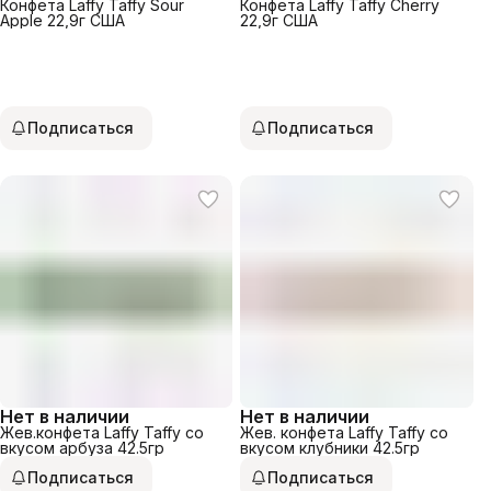
Конфета Laffy Taffy Sour
Конфета Laffy Taffy Cherry
Apple 22,9г США
22,9г США
Подписаться
Подписаться
Нет в наличии
Нет в наличии
Жев.конфета Laffy Taffy со
Жев. конфета Laffy Taffy со
вкусом арбуза 42.5гр
вкусом клубники 42.5гр
Подписаться
Подписаться