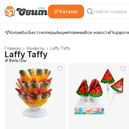
Каталог
Колумбус
Бестселлеры
Акции
Новинки
Все новости
Подарочн
Главная
›
Конфеты
›
Laffy Taffy
Laffy Taffy
Фильтры