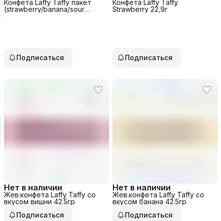
Конфета Laffy Taffy пакет
Конфета Laffy Taffy
(strawberry/banana/sour
Strawberry 22,9г
apple/grape) 170г
Подписаться
Подписаться
Нет в наличии
Нет в наличии
Жев.конфета Laffy Taffy со
Жев.конфета Laffy Taffy со
вкусом вишни 42.5гр
вкусом банана 42.5гр
Подписаться
Подписаться