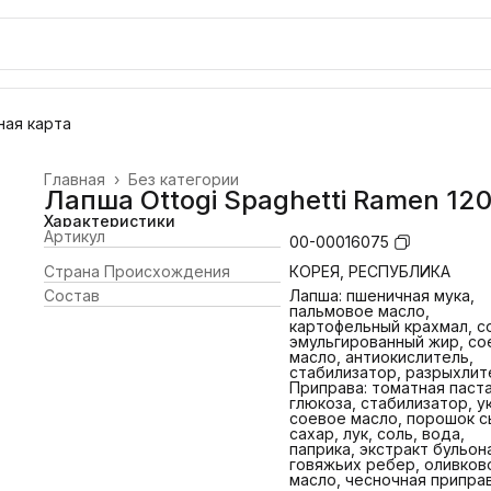
ая карта
Главная
›
Без категории
Лапша Ottogi Spaghetti Ramen 12
Характеристики
Артикул
00-00016075
Страна Происхождения
КОРЕЯ, РЕСПУБЛИКА
Состав
Лапша: пшеничная мука,
пальмовое масло,
картофельный крахмал, с
эмульгированный жир, со
масло, антиокислитель,
стабилизатор, разрыхлит
Приправа: томатная паста
глюкоза, стабилизатор, у
соевое масло, порошок с
сахар, лук, соль, вода,
паприка, экстракт бульон
говяжьих ребер, оливков
масло, чесночная приправ