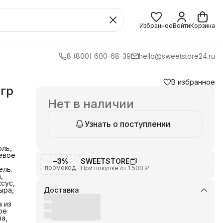
Избранное
Войти
Корзина
8 (800) 600-68-39
hello@sweetstore24.ru
В избранное
0гр
Нет в наличии
Узнать о поступлении
оль,
евое
−3%
SWEETSTORE
промокод
При покупке от 1 500 ₽
ель.
,
ксус,
ыра,
Доставка
а из
ое
а,