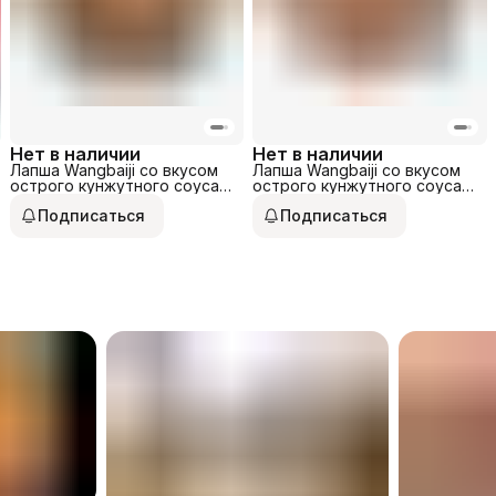
Нет в наличии
Нет в наличии
Лапша Wangbaiji со вкусом
Лапша Wangbaiji со вкусом
острого кунжутного соуса
острого кунжутного соуса
по-сычуаньски 135гр
по-сычуаньски 100гр
Подписаться
Подписаться