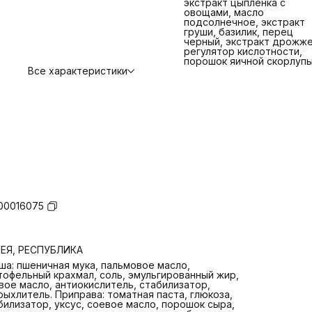
экстракт цыпленка с
овощами, масло
подсолнечное, экстракт
груши, базилик, перец
черный, экстракт дрожже
регулятор кислотности,
порошок яичной скорлупы
Все характеристики
00016075
ЕЯ, РЕСПУБЛИКА
ша: пшеничная мука, пальмовое масло,
тофельный крахмал, соль, эмульгированный жир,
вое масло, антиокислитель, стабилизатор,
рыхлитель. Приправа: томатная паста, глюкоза,
билизатор, уксус, соевое масло, порошок сыра,