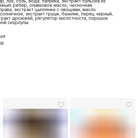
ар, лук, соль, вода, паприка, экстракт бульона из
яжьих ребер, оливковое масло, чесночная
права, экстракт цыпленка с овощами, масло
солнечное, экстракт груши, базилик, перец черный,
тракт дрожжей, регулятор кислотности, порошок
ной скорлупы.
ша
gi