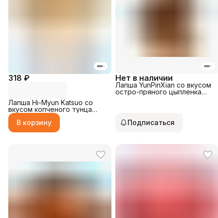
318 ₽
Нет в наличии
Лапша YunPinXian со вкусом
остро-пряного цыпленка
150гр
Лапша Hi-Myun Katsuo со
вкусом копченого тунца
230гр
В корзину
Подписаться