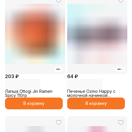
203 ₽
64 ₽
Лапша Ottogi Jin Ramen
Печенье Ozmo Happy с
Spicy 110гр
молочной начинкой
покрытый мол. шоколадом
В корзину
В корзину
37,5гр