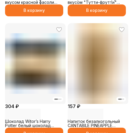
вкусом красной фасоли
вкусом "Тутти-фрутти"
156гр
10гр
В корзину
В корзину
304 ₽
157 ₽
Шоколад Witor’s Harry
Напиток безалкогольный
Potter белый шоколад
CANTABILE PINEAPPLE
печенье 40гр
230мл