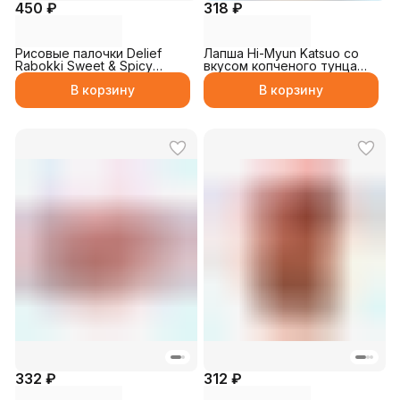
450 ₽
318 ₽
Рисовые палочки Delief
Лапша Hi-Myun Katsuo со
Rabokki Sweet & Spicy
вкусом копченого тунца
Flavor 165гр
230гр
В корзину
В корзину
332 ₽
312 ₽