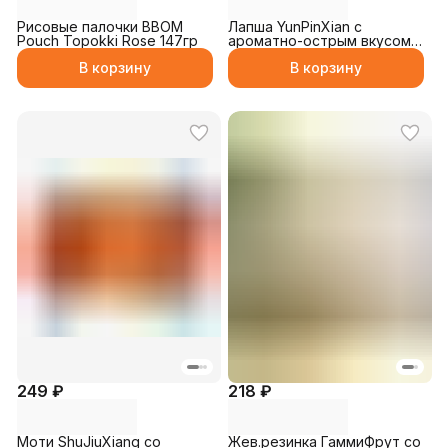
Рисовые палочки BBOM
Лапша YunPinXian с
Pouch Topokki Rose 147гр
ароматно-острым вкусом
125гр
В корзину
В корзину
249 ₽
218 ₽
Моти ShuJiuXiang со
Жев.резинка ГаммиФрут со