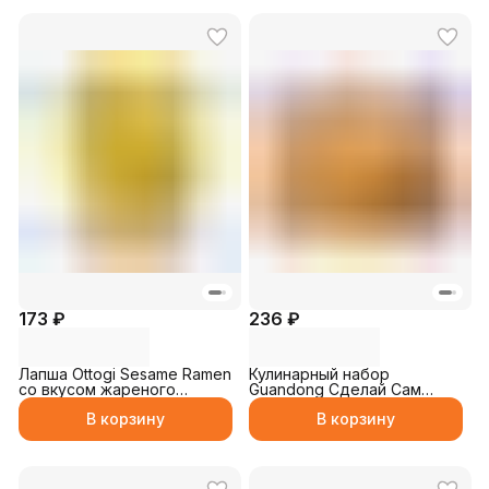
173 ₽
236 ₽
Лапша Ottogi Sesame Ramen
Кулинарный набор
со вкусом жареного
Guandong Сделай Сам
кунжута 65гр
"Гамбургер" 33гр
В корзину
В корзину