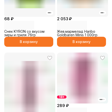
68 ₽
2 053 ₽
Снек KYRON со вкусом
Жев.мармелад Haribo
зиры и гриля 76гр
Goldbären Minis 1 000гр
В корзину
В корзину
18+
289 ₽