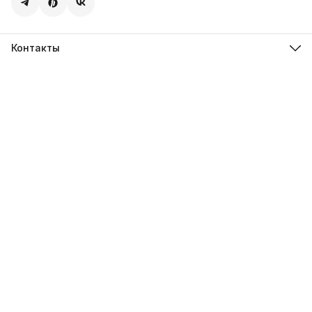
Контакты
Адрес
107113, город Москва, ул. Шумкина, д. 20, стр. 1
Телефон
8 (800) 600-68-39
Режим работы
Пн-Пт 09:00 - 18:00
Эл. почта
hello@sweetstore24.ru