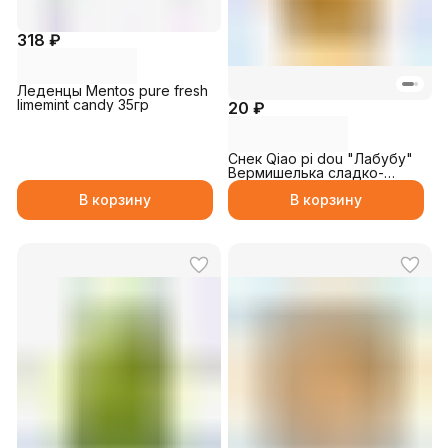
318 ₽
Леденцы Mentos pure fresh
limemint candy 35гр
20 ₽
Снек Qiao pi dou "Лабубу"
Вермишелька сладко-
пряная 20гр
В корзину
В корзину