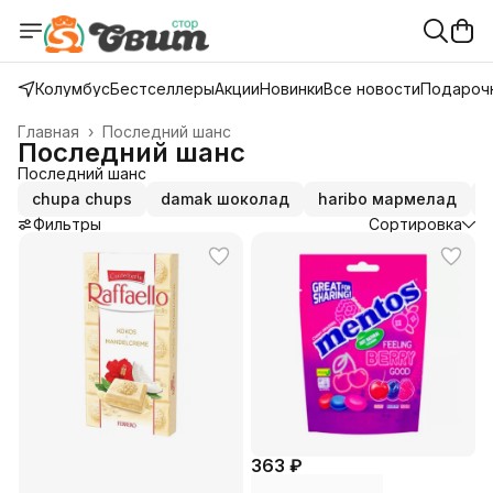
Колумбус
Бестселлеры
Акции
Новинки
Все новости
Подарочн
Главная
›
Последний шанс
Последний шанс
Последний шанс
chupa chups
damak шоколад
haribo мармелад
Фильтры
Сортировка
363 ₽