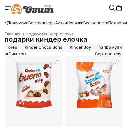
Колумбус
Бестселлеры
Акции
Новинки
Все новости
Подарочн
Главная
›
подарки киндер елочка
подарки киндер елочка
oreo
Kinder Choco Bons
Kinder Joy
haribo купить
Фильтры
Сортировка