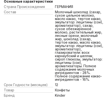
Основные характеристики
Страна Происхождения
ГЕРМАНИЯ
Состав
Молочный шоколад (сахар,
сухое цельное молоко,
масло какао, тертое какао,
эмульгатор: лецитины (сои),
ароматизатор), сахар,
сухое обезжиренное
молоко, растительный жир,
лесные орехи, молочный
жир, шоколад (сахар,
тертое какао, масло какао,
эмульгатор: лецитины (сои),
ароматизатор),
глазирователи: воск
карнаубский и шеллак,
сироп глюкозы, эмульгатор:
лецитины (сои),
ароматизаторы. Полное
содержание молочных
ингредиентов - 28%.
Полное содержание какао-
ингредиентов - 16%.
Срок Годности (месяцев)
12
Товар
Конфеты
Бренд
Kinder