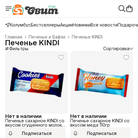
Колумбус
Бестселлеры
Акции
Новинки
Все новости
Подарочн
Главная
›
Печенье и Вафли
›
Печенье KINDI
Печенье KINDI
Фильтры
Сортировка
Нет в наличии
Нет в наличии
Печенье сахарное KINDI со
Печенье сахарное KINDI со
вкусом сгущенного молока
вкусом меда 110гр
110гр
Подписаться
Подписаться