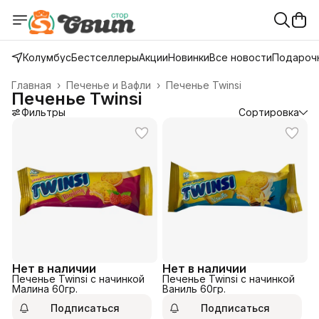
Колумбус
Бестселлеры
Акции
Новинки
Все новости
Подарочн
Главная
›
Печенье и Вафли
›
Печенье Twinsi
Печенье Twinsi
Фильтры
Сортировка
Нет в наличии
Нет в наличии
Печенье Twinsi с начинкой
Печенье Twinsi с начинкой
Малина 60гр.
Ваниль 60гр.
Подписаться
Подписаться