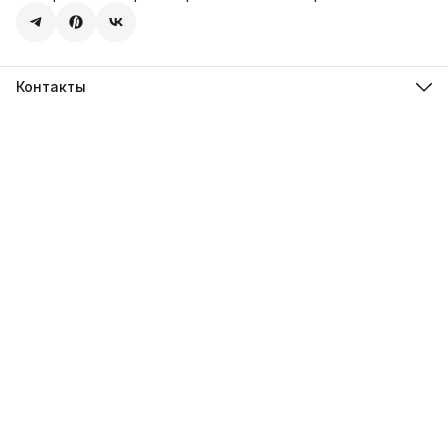
Контакты
Адрес
107113, город Москва, ул. Шумкина, д. 20, стр. 1
Телефон
8 (800) 600-68-39
Режим работы
Пн-Пт 09:00 - 18:00
Эл. почта
hello@sweetstore24.ru