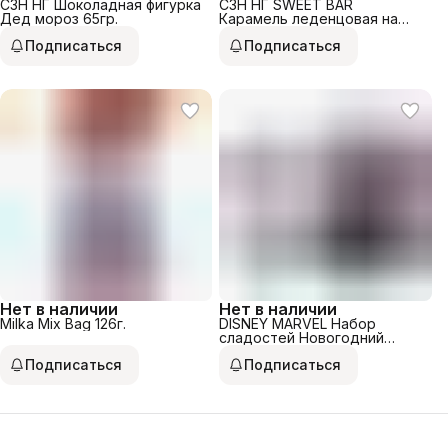
СЗН НГ Шоколадная фигурка
СЗН НГ SWEET BAR
Дед мороз 65гр.
Карамель леденцовая на
палочке Сапожок 15г.
Подписаться
Подписаться
Нет в наличии
Нет в наличии
Milka Mix Bag 126г.
DISNEY MARVEL Набор
сладостей Новогодний
календарь 55гр.
Подписаться
Подписаться