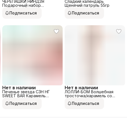
ЧЕРЕПАШКИ НИНДЗЯ
Сладкий календарь
Подарочный набор
Щенячий патруль 55гр
Маленькая Ёлка
Подписаться
Подписаться
Нет в наличии
Нет в наличии
Печенье звезда СЗН НГ
ЛОЛЛИ-БОМ Волшебная
SWEET BAR Карамель
тросточка/карамель со
леденцовая на палочке
вкусом клубники 12гр.
Подписаться
Подписаться
Кекс/ 20г.