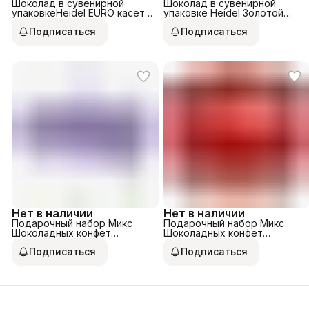
Шоколад в сувенирной
Шоколад в сувенирной
упаковкеHeidel EURO касета
упаковке Heidel Золотой
60g
Слиток 80g
Подписаться
Подписаться
Нет в наличии
Нет в наличии
Подарочный набор Микс
Подарочный набор Микс
Шоколадных конфет
Шоколадных конфет
Celebration Даймонд 288гр
Celebration 650гр ж/б
Подписаться
Подписаться