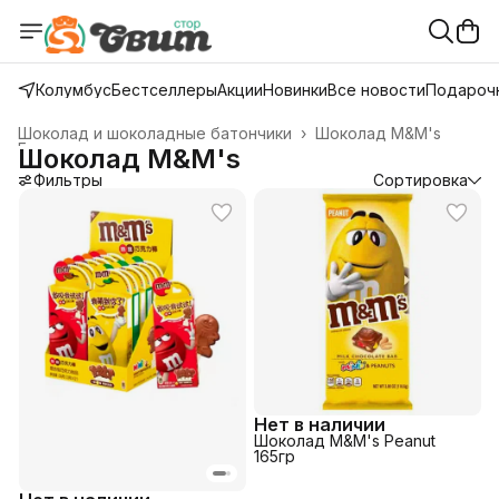
Колумбус
Бестселлеры
Акции
Новинки
Все новости
Подарочн
Шоколад и шоколадные батончики
›
Шоколад M&M's
Главная
›
Шоколад M&M's
Фильтры
Сортировка
Нет в наличии
Шоколад M&M's Peanut
165гр