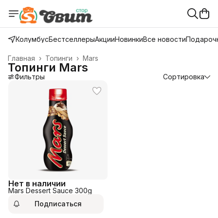
Колумбус
Бестселлеры
Акции
Новинки
Все новости
Подарочн
Главная
›
Топинги
›
Mars
Топинги Mars
Фильтры
Сортировка
Нет в наличии
Mars Dessert Sauce 300g
Подписаться