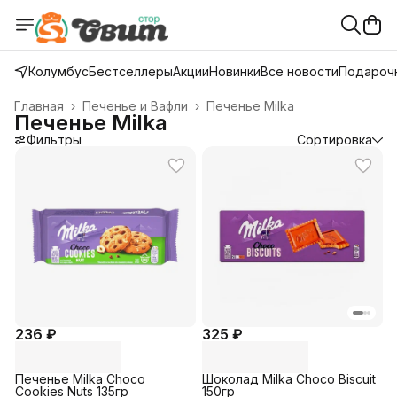
Колумбус
Бестселлеры
Акции
Новинки
Все новости
Подарочн
Главная
›
Печенье и Вафли
›
Печенье Milka
Печенье Milka
Фильтры
Сортировка
236 ₽
325 ₽
Печенье Milka Choco
Шоколад Milka Choco Biscuit
Cookies Nuts 135гр
150гр