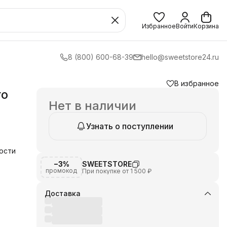
Избранное
Войти
Корзина
8 (800) 600-68-39
hello@sweetstore24.ru
В избранное
го
Нет в наличии
Узнать о поступлении
ности
т
−3%
SWEETSTORE
промокод
При покупке от 1 500 ₽
Доставка
.