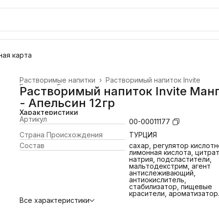
ая карта
Растворимые напитки
›
Растворимый напиток Invite
Главная
›
Газированные напитки
›
Растворимый напиток Invite Ман
- Апельсин 12гр
Характеристики
Артикул
00-00011177
Страна Происхождения
ТУРЦИЯ
Состав
сахар, регулятор кислот
лимонная кислота, цитра
натрия, подсластители,
мальтодекстрим, агент
антислеживающий,
антиокислитель,
стабилизатор, пищевые
красители, ароматизатор
Все характеристики