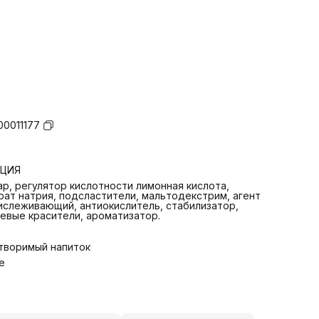
00011177
РЦИЯ
ар, регулятор кислотности лимонная кислота,
рат натрия, подсластители, мальтодекстрим, агент
ислеживающий, антиокислитель, стабилизатор,
евые красители, ароматизатор.
творимый напиток
te