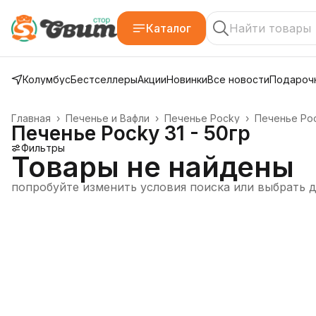
Каталог
Колумбус
Бестселлеры
Акции
Новинки
Все новости
Подарочн
Главная
›
Печенье и Вафли
›
Печенье Pocky
›
Печенье Poc
Печенье Pocky 31 - 50гр
Фильтры
Товары не найдены
попробуйте изменить условия поиска или выбрать 