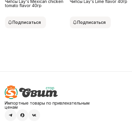
Чипсы Lay's Mexican chicken
Чипсы Lay's Lime flavor 40гр
tomato flavor 40гр
Подписаться
Подписаться
Импортные товары по привлекательным
ценам