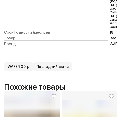
(по
нат
рас
сыв
нат
сах
мол
сол
Срок Годности (месяцев)
18
Товар
Ваф
Бренд
WA
WAFER 30гр
Последний шанс
Похожие товары