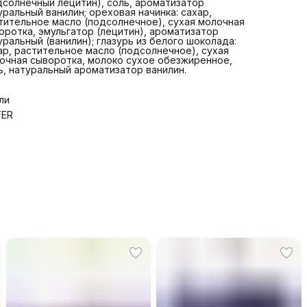
дсолнечный лецитин), соль, ароматизатор
уральный ванилин; ореховая начинка: сахар,
тительное масло (подсолнечное), сухая молочная
оротка, эмульгатор (лецитин), ароматизатор
уральный (ванилин); глазурь из белого шоколада:
ар, растительное масло (подсолнечное), сухая
очная сыворотка, молоко сухое обезжиренное,
ь, натуральный ароматизатор ванилин.
ли
FER