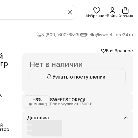
Избранное
Войти
Корзина
8 (800) 600-68-39
hello@sweetstore24.ru
В избранное
й
гр
Нет в наличии
Узнать о поступлении
,
−3%
SWEETSTORE
промокод
При покупке от 1 500 ₽
Доставка
ый
атор