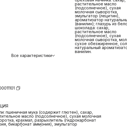
растительное масло
(подсолнечное), сухая
молочная сыворотка,
эмульгатор (лецитин),
ароматизатор натуральн
(ванилин); глазурь из бел
шоколада: сахар,
растительное масло
(подсолнечное), сухая
молочная сыворотка, мол
сухое обезжиренное, сол
натуральный ароматизат
ванилин.
Все характеристики
00011101
РЦИЯ
ли: пшеничная мука (содержит глютен), сахар,
тительное масло (подсолнечное), сухая молочная
оротка, крахмал, разрыхлитель (гидрокарбонат
рия, бикарбонат аммония), эмульгатор