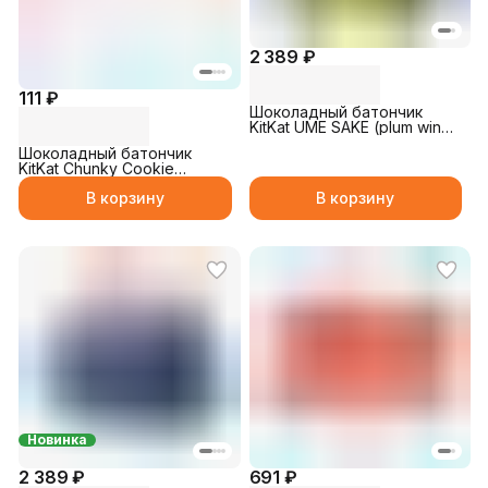
2 389 ₽
111 ₽
Шоколадный батончик
KitKat UME SAKE (plum wine)
116гр
Шоколадный батончик
KitKat Chunky Cookie
Crumble 38гр
В корзину
В корзину
Новинка
2 389 ₽
691 ₽