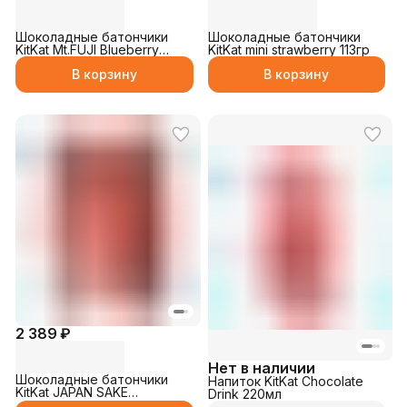
Шоколадные батончики
Шоколадные батончики
KitKat Mt.FUJI Blueberry
KitKat mini strawberry 113гр
Cheesecake 116гр
В корзину
В корзину
2 389 ₽
Нет в наличии
Шоколадные батончики
Напиток KitKat Chocolate
KitKat JAPAN SAKE
Drink 220мл
(Japanese sake liquor) 116гр