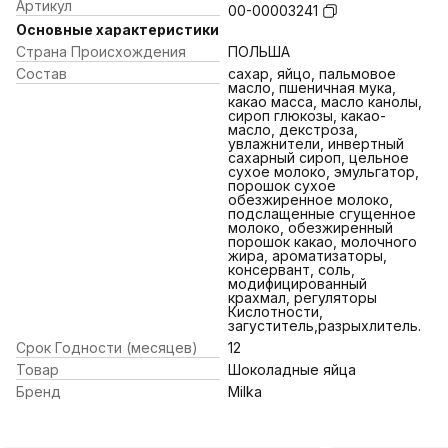
Артикул
00-00003241
Основные характеристики
Страна Происхождения
ПОЛЬША
Состав
сахар, яйцо, пальмовое
масло, пшеничная мука,
какао масса, масло канолы,
сироп глюкозы, какао-
масло, декстроза,
увлажнители, инвертный
сахарный сироп, цельное
сухое молоко, эмульгатор,
порошок сухое
обезжиренное молоко,
подслащенные сгущенное
молоко, обезжиренный
порошок какао, молочного
жира, ароматизаторы,
консервант, соль,
модифицированный
крахмал, регуляторы
Кислотности,
загуститель,разрыхлитель.
Срок Годности (месяцев)
12
Товар
Шоколадные яйца
Бренд
Milka