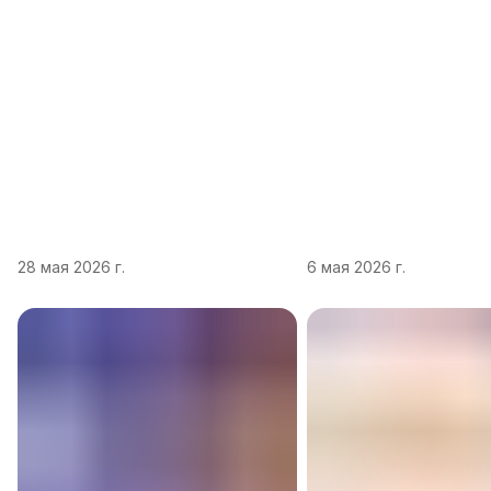
представление. В Японии
легко узнать по броско
существует больше 300 вкусов
и смелым вкусовым
этого батончика, многие из
сочетаниям.Эта традиц
которых выпускались
корнями в начало XX ве
ограниченными сериями и никогда
производители начали 
не появлялись на полках
ставку намассовость,
российских магазинов. Расскажем,
доступность и зрелищн
почему японский KitKat стал
Ключевые черты амери
отдельным культурным явлением
сладостей: Яркие цвета
и какие вкусы стоит попробовать
— упаковка должна при
в первую очередь. Почему японс
внимание с полки. Сме
28 мая 2026 г.
6 мая 2026 г.