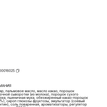
00016025
РМАНИЯ
ар, пальмовое масло, масло какао, порошок
очной сыворотки (из молока), порошок сухого
ока, пшеничная мука, обезжиренный какао-порошок
7%), сироп глюкозы-фруктозы, эмульгатор (соевый
итин), соль поваренная, ароматизаторы, регулятор