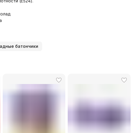
лотности (E524).
олад
a
адные батончики