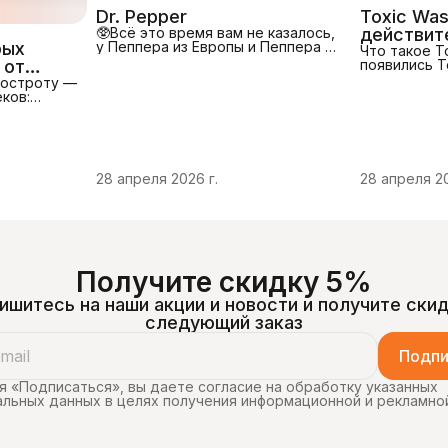
Dr. Pepper
Toxic Was
🥸Всё это время вам не казалось,
действит
рых
у Пеппера из Европы и Пеппера из
самые ки
Что такое T
США разный вкус. Мало кто знает,
 от
появились T
мире?
что доктор Пеппер это
конфеты в у
до
 остроту —
уникальный и самостоятельный
«токсичной»
ков:
продукт. В отличие от фанта
завоевалипо
меряется
спрайт и Coca-Cola - эти бренды
миру. Изнач
С —
принадлежат марке the Coca Cola
в США, они 
а),
company, Доктор Пеппер
рейтингиса
держание
принадлежит сам себе. Казалось
сладостей. 
,
бы, один рецепт = один напиток =
резкий кисл
28 апреля 2026 г.
28 апреля 20
Шкала
широкая география сбыта. Но нет.
буквальноз
у
👍У Пеппера из Европы и Пеппера
с первого у
 Уилбуром
из
кислота — с
трота блюд
вкус Toxic W
рной
деляют
чести: 0–
Получите скидку 5%
ишитесь на наши акции и новости и получите скид
следующий заказ
Подпи
 «Подписаться», вы даете согласие на обработку указанных
льных данных в целях получения информационной и рекламно