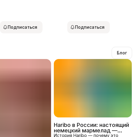
Подписаться
Подписаться
Блог
Haribo в России: настоящий
немецкий мармелад —
вкусы и отличия
История Haribo — почему это