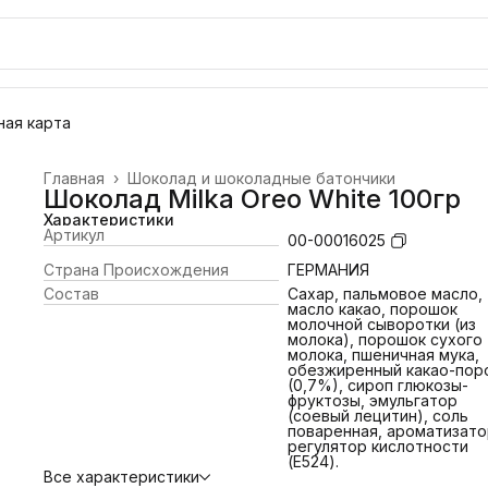
ая карта
Главная
›
Шоколад и шоколадные батончики
Шоколад Milka Oreo White 100гр
Характеристики
Артикул
00-00016025
Страна Происхождения
ГЕРМАНИЯ
Состав
Cахар, пальмовое масло,
масло какао, порошок
молочной сыворотки (из
молока), порошок сухого
молока, пшеничная мука,
обезжиренный какао-пор
(0,7%), сироп глюкозы-
фруктозы, эмульгатор
(соевый лецитин), соль
поваренная, ароматизато
регулятор кислотности
(E524).
Все характеристики