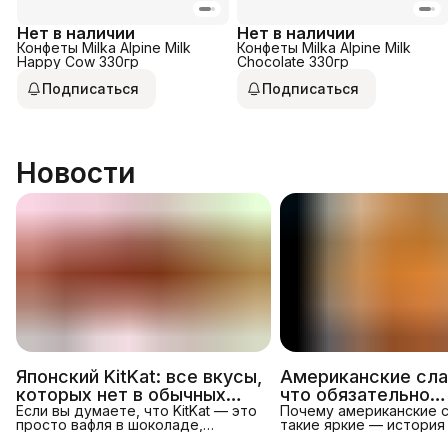
Нет в наличии
Нет в наличии
Конфеты Milka Alpine Milk
Конфеты Milka Alpine Milk
Happy Cow 330гр
Chocolate 330гр
Подписаться
Подписаться
Новости
Японский KitKat: все вкусы,
Американские сла
которых нет в обычных
что обязательно
магазинах
Если вы думаете, что KitKat — это
попробовать в 202
Почему американские 
просто вафля в шоколаде,
такие яркие — история
японский KitKat перевернёт это
Американские конфеты 