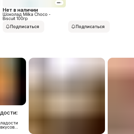
CHOCO 117гр
Нет в наличии
Шоколад Milka Choco -
Biscuit 100гр
Подписаться
Подписаться
дости:
6 году
сладости
 вкусов
и снеки