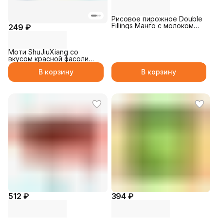
Рисовое пирожное Double
Fillings Манго с молоком
249 ₽
180гр
Моти ShuJiuXiang со
вкусом красной фасоли
156гр
В корзину
В корзину
512 ₽
394 ₽