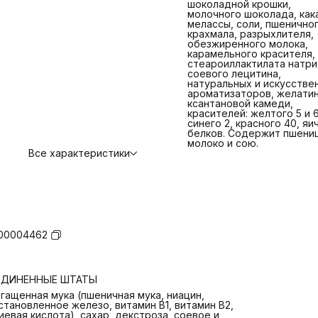
шоколадной крошки,
молочного шоколада, как
мелассы, соли, пшенично
крахмала, разрыхлителя,
обезжиренного молока,
карамельного красителя,
стеароиллактилата натри
соевого лецитина,
натуральных и искусстве
ароматизаторов, желатин
ксантановой камеди,
красителей: желтого 5 и 6
синего 2, красного 40, яи
белков. Содержит пшениц
молоко и сою.
Все характеристики
00004462
ЕДИНЕННЫЕ ШТАТЫ
гащенная мука (пшеничная мука, ниацин,
становленное железо, витамин В1, витамин В2,
иевая кислота), сахар, декстроза, соевое и