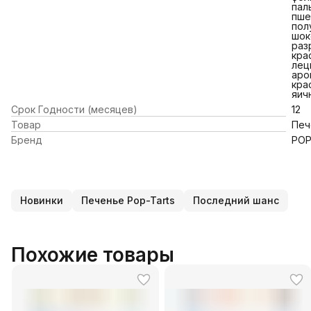
пал
пше
пол
шок
раз
кра
лец
аро
кра
яич
Срок Годности (месяцев)
12
Товар
Печ
Бренд
POP
Новинки
Печенье Pop-Tarts
Последний шанс
Похожие товары