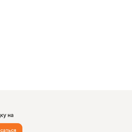
ку на
саться