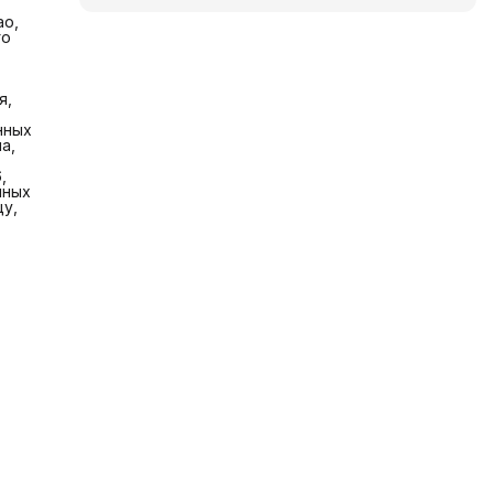
ао,
го
я,
нных
а,
,
чных
у,