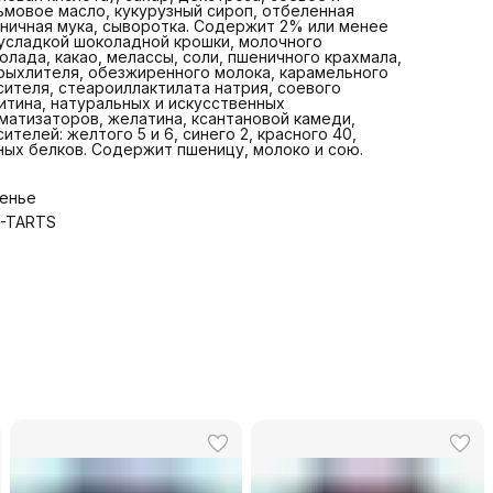
ьмовое масло, кукурузный сироп, отбеленная
ничная мука, сыворотка. Содержит 2% или менее
усладкой шоколадной крошки, молочного
олада, какао, мелассы, соли, пшеничного крахмала,
рыхлителя, обезжиренного молока, карамельного
сителя, стеароиллактилата натрия, соевого
итина, натуральных и искусственных
матизаторов, желатина, ксантановой камеди,
сителей: желтого 5 и 6, синего 2, красного 40,
ных белков. Содержит пшеницу, молоко и сою.
енье
-TARTS