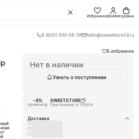
Избранное
Войти
Корзина
8 (800) 600-68-39
hello@sweetstore24.ru
В избранное
ip
Нет в наличии
Узнать о поступлении
−3%
SWEETSTORE
промокод
При покупке от 1 500 ₽
,
,
Доставка
зный
чная
ит
ой