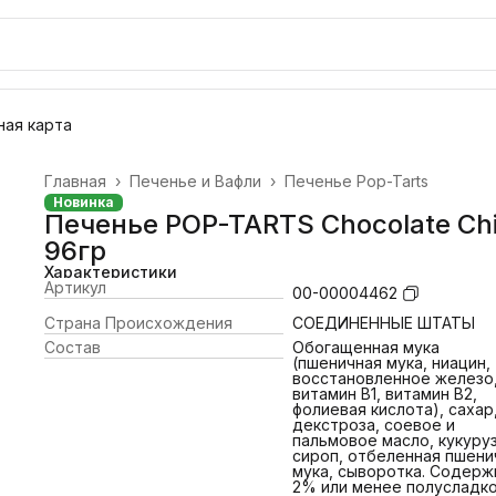
ая карта
Главная
›
Печенье и Вафли
›
Печенье Pop-Tarts
Новинка
Печенье POP-TARTS Chocolate Ch
96гр
Характеристики
Артикул
00-00004462
Страна Происхождения
СОЕДИНЕННЫЕ ШТАТЫ
Состав
Обогащенная мука
(пшеничная мука, ниацин,
восстановленное железо
витамин В1, витамин В2,
фолиевая кислота), сахар
декстроза, соевое и
пальмовое масло, кукуру
сироп, отбеленная пшени
мука, сыворотка. Содерж
2% или менее полусладк