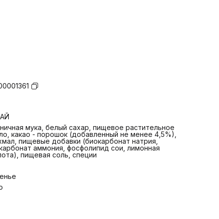
00001361
ТАЙ
ничная мука, белый сахар, пищевое растительное
ло, какао - порошок (добавленный не менее 4,5%),
хмал, пищевые добавки (биокарбонат натрия,
карбонат аммония, фосфолипид сои, лимонная
лота), пищевая соль, специи
енье
o