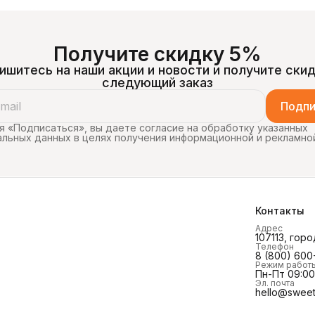
с первого у
 Уилбуром
из
кислота — с
трота блюд
вкус Toxic W
рной
деляют
чести: 0–
Получите скидку 5%
ишитесь на наши акции и новости и получите скид
следующий заказ
Подпи
 «Подписаться», вы даете согласие на обработку указанных
льных данных в целях получения информационной и рекламно
Контакты
Адрес
107113, горо
Телефон
8 (800) 600
Режим работ
Пн-Пт 09:00 
Эл. почта
hello@sweet