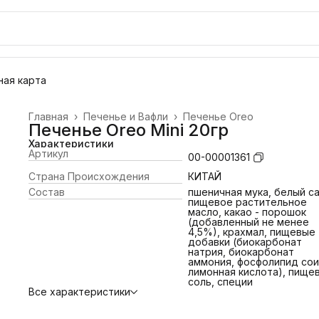
ая карта
Главная
›
Печенье и Вафли
›
Печенье Oreo
Печенье Oreo Mini 20гр
Характеристики
Артикул
00-00001361
Страна Происхождения
КИТАЙ
Состав
пшеничная мука, белый са
пищевое растительное
масло, какао - порошок
(добавленный не менее
4,5%), крахмал, пищевые
добавки (биокарбонат
натрия, биокарбонат
аммония, фосфолипид сои
лимонная кислота), пище
соль, специи
Все характеристики