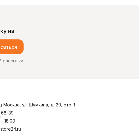
куса. Откуда берётся
остав и химия Кислый
aste
ку на
саться
й рассылки
д Москва, ул. Шумкина, д. 20, стр. 1
-68-39
ы
- 18:00
store24.ru