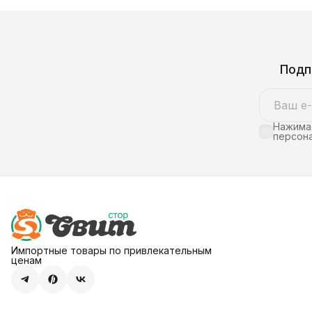
американским химиком
«настоящей». Почему Milka стала
Сковиллом. В Корее ос
другой в России Производство
— важная часть кулина
Milka в России организовано по
традиции. Условно вы
лицензии, и рецептура
несколькостепеней жгу
адаптирована под
100 ЕШС —
местныеусловия. Это связано с
несколькими факторами:
Подп
особенности местного сырья
(молока, какао-бобов); требов
Нажимая
персона
Импортные товары по привлекательным
ценам