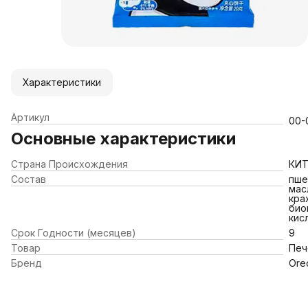
Характеристики
Артикул
00-
Основные характеристики
Страна Происхождения
КИ
Состав
пше
мас
кра
био
кис
Срок Годности (месяцев)
9
Товар
Печ
Бренд
Ore