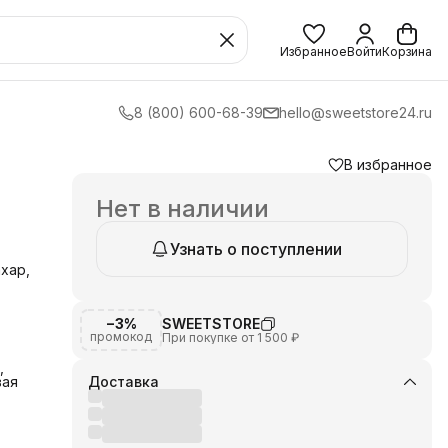
Избранное
Войти
Корзина
8 (800) 600-68-39
hello@sweetstore24.ru
В избранное
Нет в наличии
Узнать о поступлении
хар,
−3%
SWEETSTORE
промокод
При покупке от 1 500 ₽
,
вая
Доставка