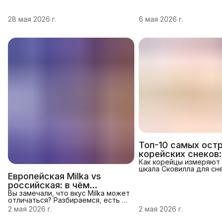
28 мая 2026 г.
6 мая 2026 г.
Топ-10 самых ост
корейских снеков:
умеренно жгучих 
Как корейцы измеряют
шкала Сковилла для сне
невыносимых
Европейская Milka vs
Острота продуктов из
по шкале Сковилла (ЕШ
российская: в чём
единицы шкалы Сковилл
реальная разница
Вы замечали, что вкус Milka может
котораяпоказывает со
отличаться? Разбираемся, есть ли
капсаицина — вещества
разница между европейскойи
2 мая 2026 г.
2 мая 2026 г.
вызывающего жжение. 
российской версиями любимого
была создана в1912 год
шоколада — и какая ближе к